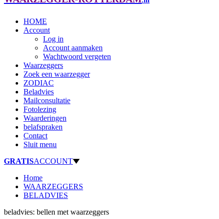
.nl
HOME
Account
Log in
Account aanmaken
Wachtwoord vergeten
Waarzeggers
Zoek een waarzegger
ZODIAC
Beladvies
Mailconsultatie
Fotolezing
Waarderingen
belafspraken
Contact
Sluit menu
GRATIS
ACCOUNT
Home
WAARZEGGERS
BELADVIES
beladvies: bellen met waarzeggers