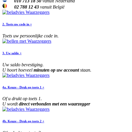
010 713 18 50
vanuit Nederland
02 788 12 43
vanuit België
2. Toets uw code in +
Toets uw persoonlijke code in.
3. Uw saldo +
Uw saldo bevestiging.
U hoort hoeveel
minuten op uw account
staan.
4a. Keuze - Druk op toets 1 +
Of u drukt op toets 1.
U wordt
direct verbonden met een waarzegger
4b. Keuze - Druk op toets 2 +